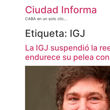
Ciudad Informa
CABA en un solo clic…
Etiqueta:
IGJ
La IGJ suspendió la re
endurece su pelea con