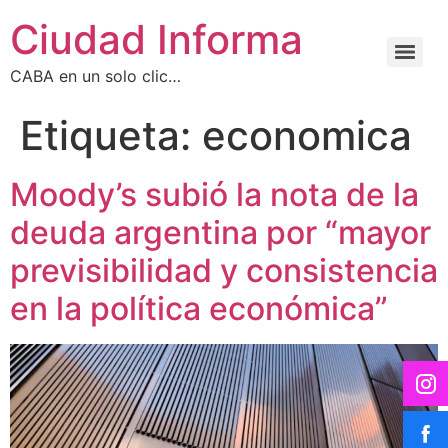
Ciudad Informa
CABA en un solo clic…
Etiqueta:
economica
Moody’s subió la nota de la
deuda argentina por “mayor
previsibilidad y consistencia
en la política económica”