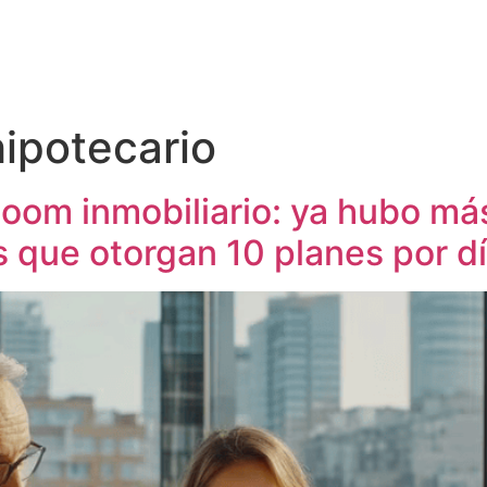
hipotecario
boom inmobiliario: ya hubo m
 que otorgan 10 planes por d