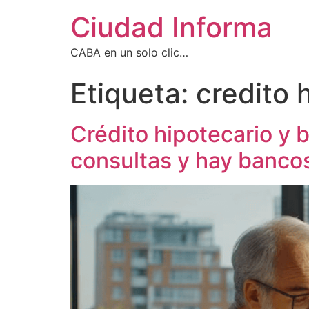
Ciudad Informa
CABA en un solo clic…
Etiqueta:
credito 
Crédito hipotecario y 
consultas y hay bancos