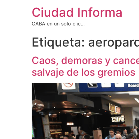
Ciudad Informa
CABA en un solo clic…
Etiqueta:
aeropar
Caos, demoras y cance
salvaje de los gremios