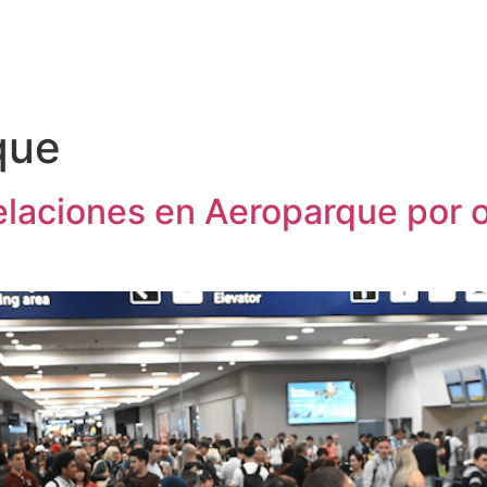
que
laciones en Aeroparque por o