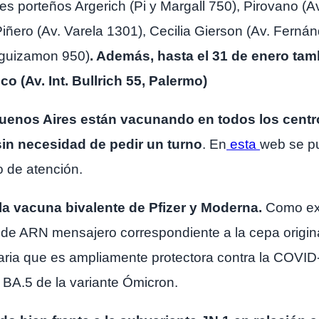
les porteños Argerich (Pi y Margall 750), Pirovano (
ñero (Av. Varela 1301), Cecilia Gierson (Av. Fernán
eguizamon 950)
. Además, hasta el 31 de enero tam
co (Av. Int. Bullrich 55, Palermo)
Buenos Aires están vacunando en todos los centr
sin necesidad de pedir un turno
. En
esta
web se p
io de atención.
la vacuna bivalente de Pfizer y Moderna.
Como ex
de ARN mensajero correspondiente a la cepa origin
taria que es ampliamente protectora contra la CO
y BA.5 de la variante Ómicron.