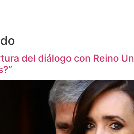
ido
pertura del diálogo con Reino U
s?”