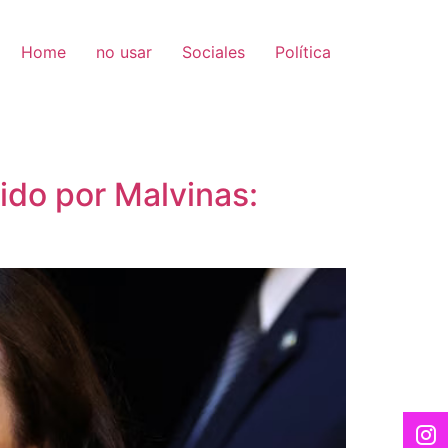
Home
no usar
Sociales
Política
nido por Malvinas: