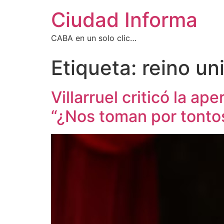
Ciudad Informa
CABA en un solo clic…
Etiqueta:
reino un
Villarruel criticó la a
“¿Nos toman por tonto