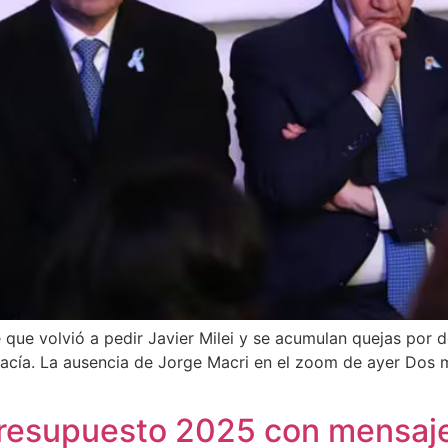
e que volvió a pedir Javier Milei y se acumulan quejas por d
 vacía. La ausencia de Jorge Macri en el zoom de ayer Dos
 Presupuesto 2025 con mensaj