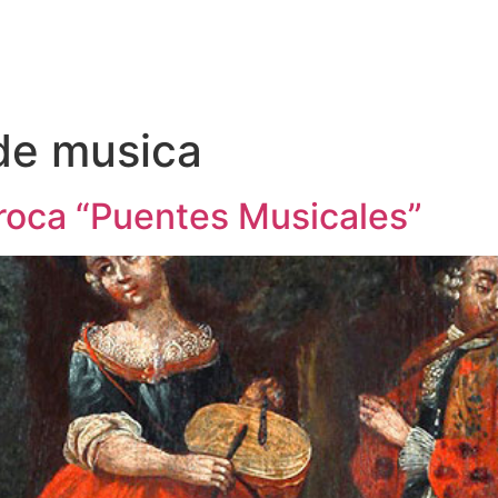
 de musica
rroca “Puentes Musicales”