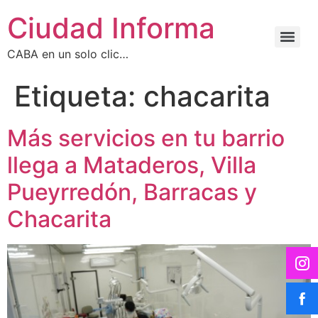
Ciudad Informa
CABA en un solo clic…
Etiqueta:
chacarita
Más servicios en tu barrio
llega a Mataderos, Villa
Pueyrredón, Barracas y
Chacarita