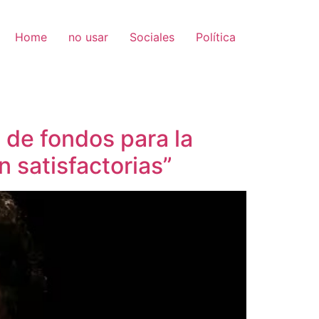
Home
no usar
Sociales
Política
o de fondos para la
 satisfactorias”