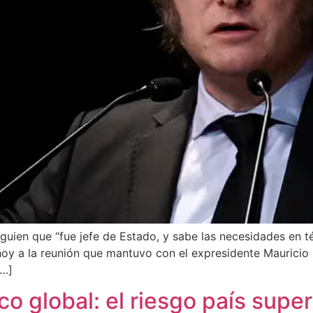
guien que “fue jefe de Estado, y sabe las necesidades en t
ó hoy a la reunión que mantuvo con el expresidente Mauricio
[…]
co global: el riesgo país supe