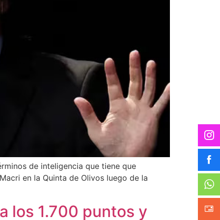
érminos de inteligencia que tiene que
 Macri en la Quinta de Olivos luego de la
ra los 1.700 puntos y