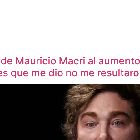
o de Mauricio Macri al aument
es que me dio no me resultaron