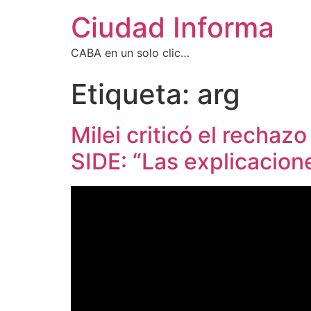
Ciudad Informa
CABA en un solo clic…
Etiqueta:
arg
Milei criticó el rechaz
SIDE: “Las explicacion