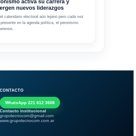
onismo activa su carrera y
ergen nuevos liderazgos
el calendario electoral aún lejano pero cada vez
presente en la agenda política, el peronismo
erense...
CONTACTO
WhatsApp 221 612 3608
Contacto institucional
grupotecnocom@gmail.com
www.grupotecnocom.com.ar