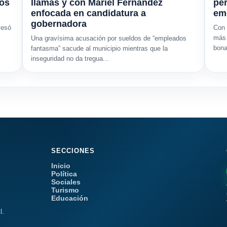
mos
llamas y con Mariel Fernández
per
enfocada en candidatura a
em
gobernadora
vesó
Con 
más 
Una gravísima acusación por sueldos de “empleados
bona
fantasma” sacude al municipio mientras que la
inseguridad no da tregua...
SECCIONES
Inicio
Política
Sociales
Turismo
Educación
l.