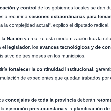
cación y control
de los gobiernos locales se dan d
s a recurrir a
sesiones extraordinarias para tema
 la complejidad actual”, explicó el diputado radical.
 la Nación
ya realizó esta modernización tras la ref
a el
legislador
, los
avances tecnológicos y de con
slativo de tres meses en los municipios.
tiría
fortalecer la continuidad institucional
, garant
cumulación de expedientes que quedan trabados por el
los
concejales de toda la provincia
deberán
retom
 la
ejecución presupuestaria
y la
planificación de