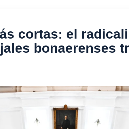
s cortas: el radica
jales bonaerenses t