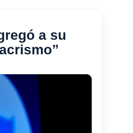
gregó a su
 macrismo”