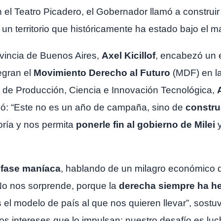
el Teatro Picadero, el Gobernador llamó a construir 
, un territorio que históricamente ha estado bajo el
ovincia de Buenos Aires,
Axel Kicillof
, encabezó un
egran el
Movimiento Derecho al Futuro
(MDF) en l
tro de Producción, Ciencia e Innovación Tecnológica,
tacó: “Este no es un año de campaña, sino de
constru
oría y nos permita
ponerle fin al gobierno de Milei
y
a
fase maníaca
, hablando de un milagro económico q
 No nos sorprende, porque la
derecha siempre ha h
 el modelo de país al que nos quieren llevar”, sost
os intereses que lo impulsan: nuestro desafío es luch