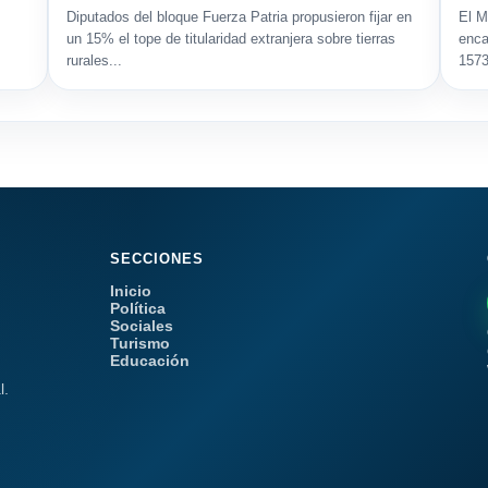
Diputados del bloque Fuerza Patria propusieron fijar en
El M
un 15% el tope de titularidad extranjera sobre tierras
enca
rurales...
1573
SECCIONES
Inicio
Política
Sociales
Turismo
Educación
l.