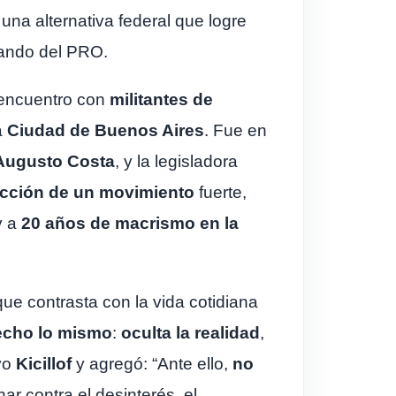
una alternativa federal que logre
 mando del PRO.
 encuentro con
militantes de
a
Ciudad de Buenos Aires
. Fue en
Augusto Costa
, y la legisladora
cción de un movimiento
fuerte,
 a
20 años de macrismo en la
ue contrasta con la vida cotidiana
echo lo mismo
:
oculta la realidad
,
uvo
Kicillof
y agregó: “Ante ello,
no
ar contra el desinterés, el