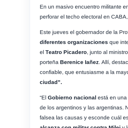
En un masivo encuentro militante en 
perforar el techo electoral en CABA
Este jueves el gobernador de la Pr
diferentes organizaciones
que int
el
Teatro Picadero
, junto al minis
porteña
Berenice Iañez
. Allí, des
confiable, que entusiasme a la may
ciudad”.
“El
Gobierno nacional
está en un
de los argentinos y las argentinas.
falsea las causas y esconde cuál es
alcanza con militar contra Milei
y l