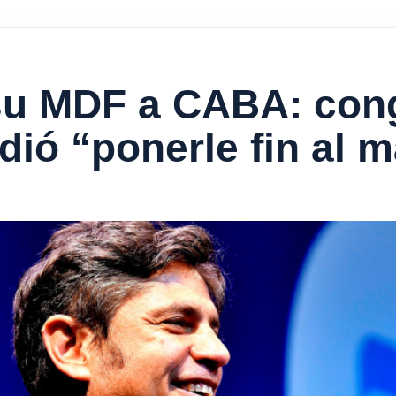
ó su MDF a CABA: con
idió “ponerle fin al