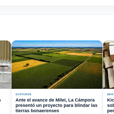
31/07/2026
28/0
n
Ante el avance de Milei, La Cámpora
Kic
presentó un proyecto para blindar las
sob
tierras bonaerenses
pe