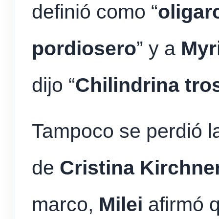
definió como “
oligar
pordiosero
” y a
Myr
dijo “
Chilindrina tro
Tampoco se perdió la
de
Cristina Kirchne
marco,
Milei
afirmó 