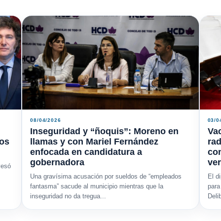
08/04/2026
03/0
Inseguridad y “ñoquis”: Moreno en
Vac
mos
llamas y con Mariel Fernández
rad
enfocada en candidatura a
con
gobernadora
ve
vesó
Una gravísima acusación por sueldos de “empleados
El d
fantasma” sacude al municipio mientras que la
para
inseguridad no da tregua...
Deli