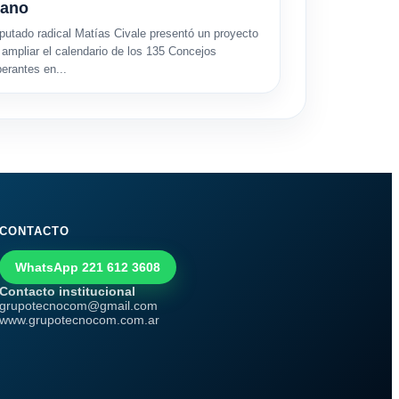
rano
iputado radical Matías Civale presentó un proyecto
 ampliar el calendario de los 135 Concejos
berantes en...
CONTACTO
WhatsApp 221 612 3608
Contacto institucional
grupotecnocom@gmail.com
www.grupotecnocom.com.ar