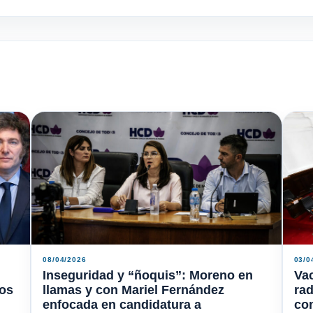
08/04/2026
03/0
Inseguridad y “ñoquis”: Moreno en
Vac
mos
llamas y con Mariel Fernández
rad
enfocada en candidatura a
con