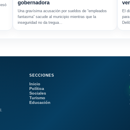
gobernadora
ve
vesó
Una gravísima acusación por sueldos de “empleados
El d
fantasma” sacude al municipio mientras que la
para
inseguridad no da tregua...
Deli
SECCIONES
Inicio
Política
Sociales
Turismo
Educación
l.