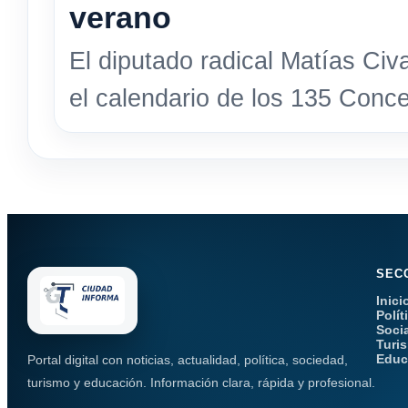
verano
El diputado radical Matías Civ
el calendario de los 135 Conce
SEC
Inici
Polít
Soci
Turi
Educ
Portal digital con noticias, actualidad, política, sociedad,
turismo y educación. Información clara, rápida y profesional.