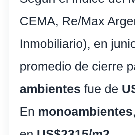
CEMA, Re/Max Argen
Inmobiliario), en juni
promedio de cierre 
ambientes
fue de
U
En
monoambientes
en
US$2315/m2
.