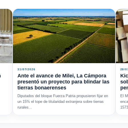
31/07/2026
28/0
n
Ante el avance de Milei, La Cámpora
Kic
presentó un proyecto para blindar las
sob
tierras bonaerenses
pe
Diputados del bloque Fuerza Patria propusieron fijar en
El M
un 15% el tope de titularidad extranjera sobre tierras
enca
rurales...
1573