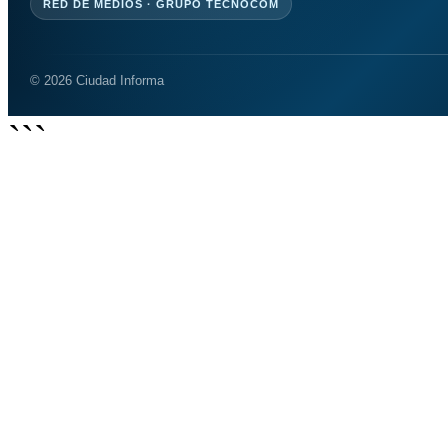
RED DE MEDIOS · GRUPO TECNOCOM
© 2026 Ciudad Informa
```